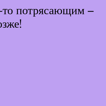
м-то потрясающим –
озже!