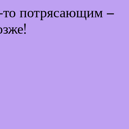
м-то потрясающим –
озже!