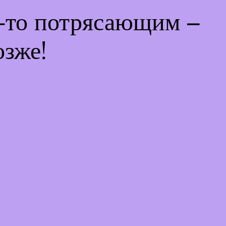
м-то потрясающим –
озже!