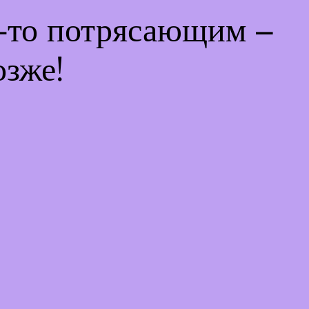
м-то потрясающим –
озже!