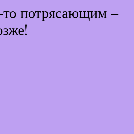
м-то потрясающим –
озже!