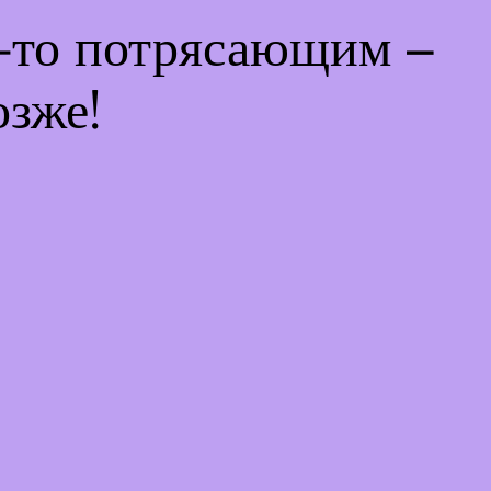
м-то потрясающим –
озже!