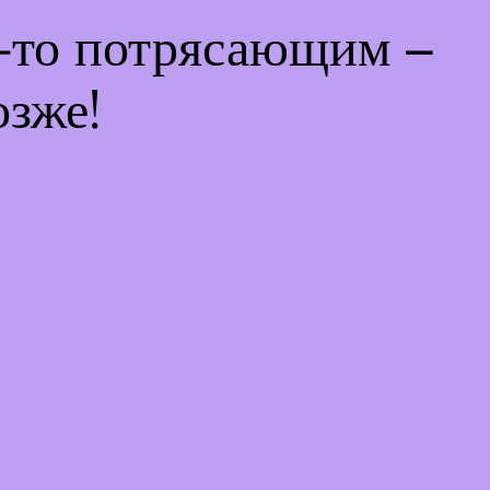
м-то потрясающим –
озже!