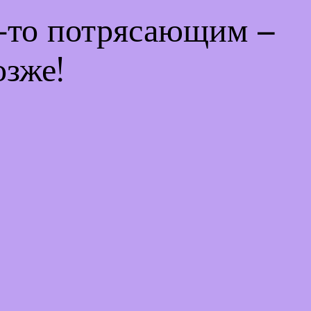
м-то потрясающим –
озже!