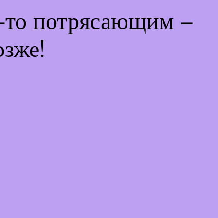
м-то потрясающим –
озже!