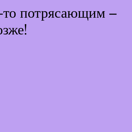
м-то потрясающим –
озже!