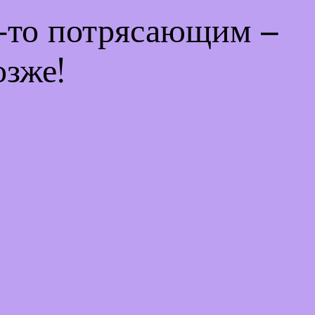
м-то потрясающим –
озже!